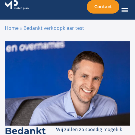
Contact
Home
»
Bedankt verkoopklaar test
Ga naar de inhoud
Bedankt
Wij zullen zo spoedig mogelijk