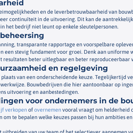
arheid
oeimogelijkheden en de leverbetrouwbaarheid van bouwb
r continuïteit in de uitvoering. Dit kan de aantrekkelij
rin het bedrijf niet leunt op enkele sleutelpersonen.
ctbeheersing
nning, transparante rapportage en voorspelbare opleveri
n een stevig fundament voor groei. Denk aan uniforme w
at resultaten beter uitlegbaar en beter reproduceerbaar
urzaamheid en regelgeving
n plaats van een onderscheidende keuze. Tegelijkertijd 
 werkwijze. Bouwbedrijven die hier aantoonbaar op ingeri
ens uitvoering en aanbestedingen.
lingen voor ondernemers in de b
jf verkopen
of
overnemen
vooral vraagt om helderheid o
n om te bepalen welke keuzes passen bij hun ambities en
t uitbreiden van uw team of het selectiever aannemen va