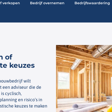
jf verkopen
Bedrijf overnemen
Bedrijfswaardering
n of
te keuzes
bouwbedrijf wilt
t een adviseur die de
s cyclisch,
lanning en risico’s in
listische keuzes te maken