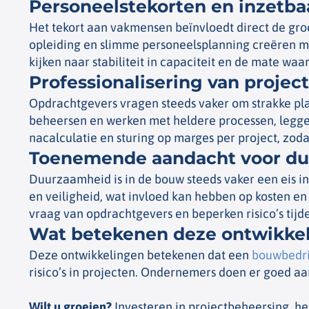
Personeelstekorten en inzetba
Het tekort aan vakmensen beïnvloedt direct de gr
opleiding en slimme personeelsplanning creëren mee
kijken naar stabiliteit in capaciteit en de mate waa
Professionalisering van proje
Opdrachtgevers vragen steeds vaker om strakke pla
beheersen en werken met heldere processen, legge
nacalculatie en sturing op marges per project, zod
Toenemende aandacht voor du
Duurzaamheid is in de bouw steeds vaker een eis i
en veiligheid, wat invloed kan hebben op kosten en
vraag van opdrachtgevers en beperken risico’s tijd
Wat betekenen deze ontwikke
Deze ontwikkelingen betekenen dat een
bouwbedri
risico’s in projecten. Ondernemers doen er goed aa
Wilt u groeien?
Investeren in projectbeheersing, he