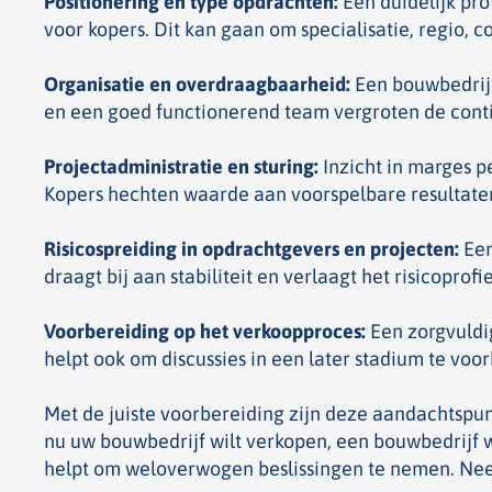
Positionering en type opdrachten
:
Een duidelijk pro
voor kopers. Dit kan gaan om specialisatie, regio,
Organisatie en overdraagbaarheid
:
Een bouwbedrijf 
en een goed functionerend team vergroten de conti
Projectadministratie en sturing
:
Inzicht in marges p
Kopers hechten waarde aan voorspelbare resultat
Risicospreiding in opdrachtgevers en projecten
:
Een
draagt bij aan stabiliteit en verlaagt het risicoprofi
Voorbereiding op het verkoopproces
:
Een zorgvuldig
helpt ook om discussies in een later stadium te voo
Met de juiste voorbereiding zijn deze aandachtspun
nu uw bouwbedrijf wilt verkopen, een bouwbedrijf
helpt om weloverwogen beslissingen te nemen. Neem