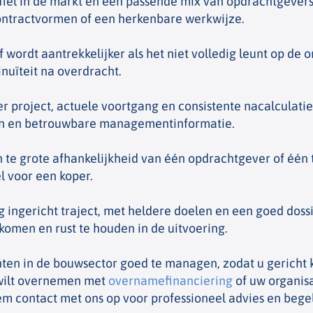
fiel in de markt en een passende mix van opdrachtgevers
 contractvormen of een herkenbare werkwijze.
wordt aantrekkelijker als het niet volledig leunt op de
nuïteit na overdracht.
er project, actuele voortgang en consistente nacalculati
en en betrouwbare managementinformatie.
 te grote afhankelijkheid van één opdrachtgever of één 
el voor een koper.
 ingericht traject, met heldere doelen en een goed dossi
rkomen en rust te houden in de uitvoering.
ten in de bouwsector goed te managen, zodat u gericht k
 wilt overnemen met
overnamefinanciering
of uw organisa
 contact met ons op voor professioneel advies en bege