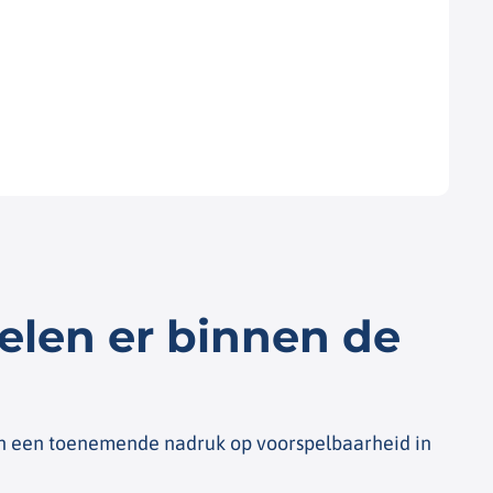
V
M
L
elen er binnen de
en een toenemende nadruk op voorspelbaarheid in