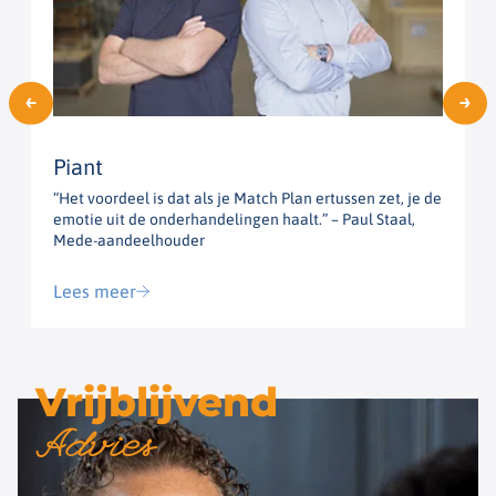
Piant
“Het voordeel is dat als je Match Plan ertussen zet, je de
“
emotie uit de onderhandelingen haalt.” – Paul Staal,
h
Mede-aandeelhouder
G
Lees meer
Vrijblijvend
Advies