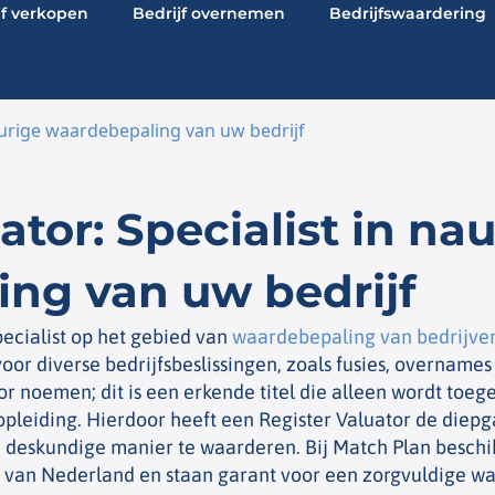
jf verkopen
Bedrijf overnemen
Bedrijfswaardering
eurige waardebepaling van uw bedrijf
ator: Specialist in n
ng van uw bedrijf
pecialist op het gebied van
waardebepaling van bedrijve
or diverse bedrijfsbeslissingen, zoals fusies, overnames
r noemen; dit is een erkende titel die alleen wordt toe
opleiding. Hierdoor heeft een Register Valuator de diep
deskundige manier te waarderen. Bij Match Plan beschikk
te van Nederland en staan garant voor een zorgvuldige w