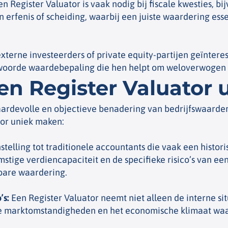
n Register Valuator is vaak nodig bij fiscale kwesties, bi
 erfenis of scheiding, waarbij een juiste waardering esse
erne investeerders of private equity-partijen geïnteresse
twoorde waardebepaling die hen helpt om weloverwogen
n Register Valuator 
ardevolle en objectieve benadering van bedrijfswaarderi
tor uniek maken:
stelling tot traditionele accountants die vaak een histor
mstige verdiencapaciteit en de specifieke risico’s van ee
bare waardering.
’s
:
Een Register Valuator neemt niet alleen de interne situ
e marktomstandigheden en het economische klimaat waari