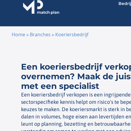
Bedri
Home
»
Branches
»
Koeriersbedrijf
Ga naar de inhoud
Een koeriersbedrijf verko
overnemen? Maak de juis
met een specialist
Een koeriersbedrijf verkopen is een ingrijpende
sectorspecifieke kennis helpt om risico’s te bep
keuzes te maken. De koeriersmarkt is sterk in 
dalen in volumes, hoge eisen aan levertijden e
leunt op planning, bezetting en betrouwbaarheid