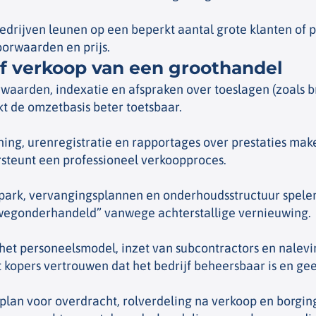
drijven leunen op een beperkt aantal grote klanten of pla
oorwaarden en prijs.
f verkoop van een groothandel
aarden, indexatie en afspraken over toeslagen (zoals b
kt de omzetbasis beter toetsbaar.
ning, urenregistratie en rapportages over prestaties mak
rsteunt een professioneel verkoopproces.
ark, vervangingsplannen en onderhoudsstructuur spelen v
wegonderhandeld” vanwege achterstallige vernieuwing.
het personeelsmodel, inzet van subcontractors en nalevin
kopers vertrouwen dat het bedrijf beheersbaar is en gee
lan voor overdracht, rolverdeling na verkoop en borging 