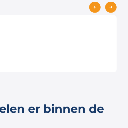
Q
Wa
L
elen er binnen de