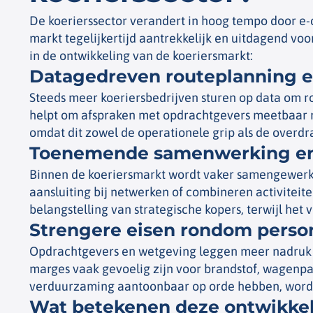
De koerierssector verandert in hoog tempo door e-
markt tegelijkertijd aantrekkelijk en uitdagend v
in de ontwikkeling van de koeriersmarkt:
Datagedreven routeplanning e
Steeds meer koeriersbedrijven sturen op data om ro
helpt om afspraken met opdrachtgevers meetbaar na
omdat dit zowel de operationele grip als de overdr
Toenemende samenwerking en
Binnen de koeriersmarkt wordt vaker samengewerkt
aansluiting bij netwerken of combineren activitei
belangstelling van strategische kopers, terwijl het
Strengere eisen rondom perso
Opdrachtgevers en wetgeving leggen meer nadruk op
marges vaak gevoelig zijn voor brandstof, wagenpa
verduurzaming aantoonbaar op orde hebben, worden
Wat betekenen deze ontwikkel