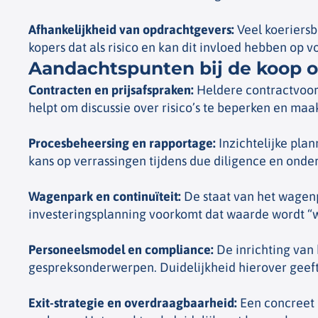
Afhankelijkheid van opdrachtgevers
:
Veel koeriersbe
kopers dat als risico en kan dit invloed hebben op v
Aandachtspunten bij de koop o
Contracten en prijsafspraken
:
Heldere contractvoorw
helpt om discussie over risico’s te beperken en maa
Procesbeheersing en rapportage
:
Inzichtelijke plan
kans op verrassingen tijdens due diligence en onde
Wagenpark en continuïteit
:
De staat van het wagenp
investeringsplanning voorkomt dat waarde wordt “
Personeelsmodel en compliance
:
De inrichting van 
gespreksonderwerpen. Duidelijkheid hierover geeft 
Exit-strategie en overdraagbaarheid
:
Een concreet p