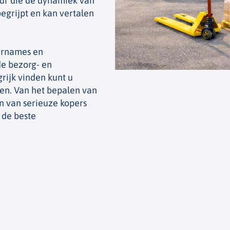
ur die de dynamiek van
begrijpt en kan vertalen
ernames en
de bezorg- en
grijk vinden kunt u
en. Van het bepalen van
n van serieuze kopers
 de beste