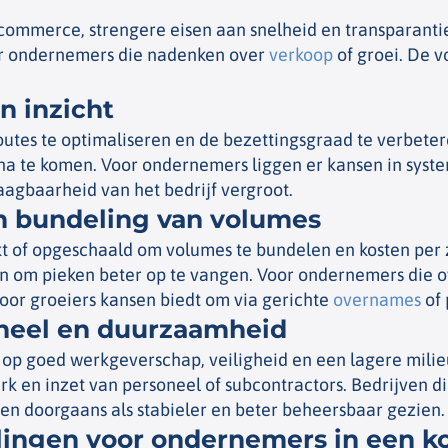
commerce, strengere eisen aan snelheid en transparantie
oor ondernemers die nadenken over
verkoop
of groei. De 
n inzicht
utes te optimaliseren en de bezettingsgraad te verbeter
 te komen. Voor ondernemers liggen er kansen in system
aagbaarheid van het bedrijf vergroot.
 bundeling van volumes
 of opgeschaald om volumes te bundelen en kosten per z
ten om pieken beter op te vangen. Voor ondernemers die 
 voor groeiers kansen biedt om via gerichte
overnames
of 
neel en duurzaamheid
 goed werkgeverschap, veiligheid en een lagere milieub
rk en inzet van personeel of subcontractors. Bedrijven 
 doorgaans als stabieler en beter beheersbaar gezien.
ingen voor ondernemers in een ko