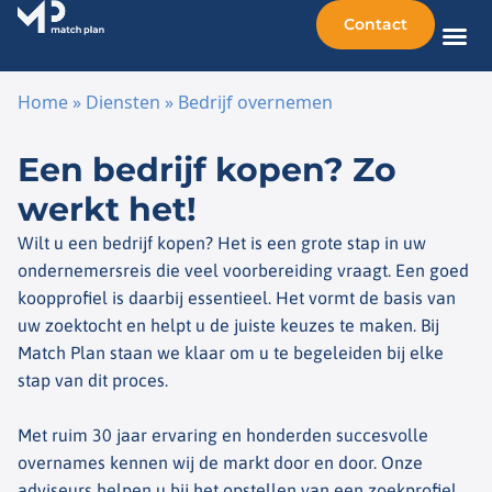
Contact
Home
»
Diensten
»
Bedrijf overnemen
Ga naar de inhoud
Een bedrijf kopen? Zo
werkt het!
Wilt u een bedrijf kopen? Het is een grote stap in uw
ondernemersreis die veel voorbereiding vraagt. Een goed
koopprofiel is daarbij essentieel. Het vormt de basis van
uw zoektocht en helpt u de juiste keuzes te maken. Bij
Match Plan staan we klaar om u te begeleiden bij elke
stap van dit proces.
Met ruim 30 jaar ervaring en honderden succesvolle
overnames kennen wij de markt door en door. Onze
adviseurs helpen u bij het opstellen van een zoekprofiel,