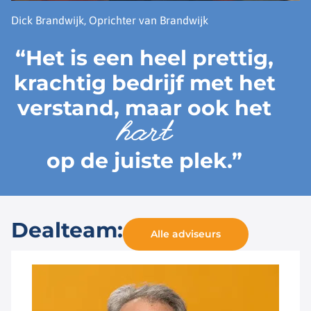
Dick Brandwijk, Oprichter van Brandwijk
“Het is een heel prettig,
krachtig bedrijf met het
verstand, maar ook het
hart
op de juiste plek.”
Dealteam:
Alle adviseurs