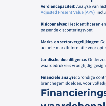
Verdiencapaciteit
:
Analyse van his
Adjusted Present Value (APV)
, incl
Risicoanalyse
:
Het identificeren en
passende disconteringsvoet.
Markt- en sectorvergelijkingen
:
Geb
actuele marktinformatie voor opt
Juridische due diligence
:
Onderzoek
waardedrukkers vroegtijdig gesig
Financiële analyse
:
Grondige contr
branchegemiddelden, voor volledig 
Financiering
waardebepal