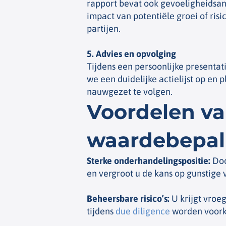
rapport bevat ook gevoeligheidsana
impact van potentiële groei of risi
partijen.
5. Advies en opvolging
Tijdens een persoonlijke presentat
we een duidelijke actielijst op e
nauwgezet te volgen.
Voordelen va
waardebepal
Sterke onderhandelingspositie
:
Doo
en vergroot u de kans op gunstige
Beheersbare risico’s
:
U krijgt vroeg
tijdens
due diligence
worden voor