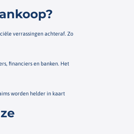
aankoop?
iële verrassingen achteraf. Zo
rs, financiers en banken. Het
aims worden helder in kaart
nze