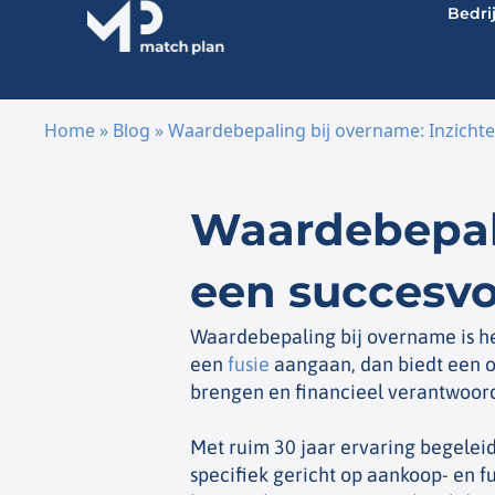
Bedri
Home
»
Blog
»
Waardebepaling bij overname: Inzichte
Ga naar de inhoud
Waardebepali
een succesvol
Waardebepaling bij overname is h
een
fusie
aangaan, dan biedt een 
brengen en financieel verantwoord
Met ruim 30 jaar ervaring begelei
specifiek gericht op aankoop- en f