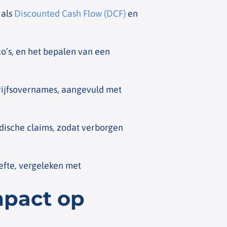
 als
Discounted Cash Flow (DCF)
en
co’s, en het bepalen van een
rijfsovernames, aangevuld met
ische claims, zodat verborgen
efte, vergeleken met
mpact op