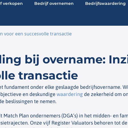
jf verkopen
Bedrijf overnemen
Bedrijfswaardering
n voor een succesvolle transactie
ng bij overname: Inz
le transactie
et fundament onder elke geslaagde bedrijfsovername. Wi
objectieve en deskundige
waardering
de zekerheid om on
e beslissingen te nemen.
dt Match Plan ondernemers (DGA’s) in het midden- en fam
usietrajecten. Onze vijf Register Valuators behoren tot 