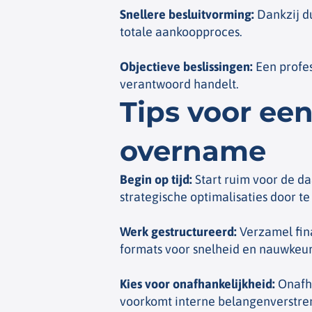
Snellere besluitvorming
:
Dankzij du
totale aankoopproces.
Objectieve beslissingen
:
Een profes
verantwoord handelt.
Tips voor ee
overname
Begin op tijd
:
Start ruim voor de d
strategische optimalisaties door te
Werk gestructureerd
:
Verzamel fin
formats voor snelheid en nauwkeur
Kies voor onafhankelijkheid
:
Onafha
voorkomt interne belangenverstren