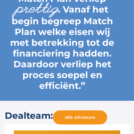
prettig
. Vanaf het
begin begreep Match
Plan welke eisen wij
met betrekking tot de
financiering hadden.
Daardoor verliep het
proces soepel en
efficiënt.”
Dealteam:
Alle adviseurs