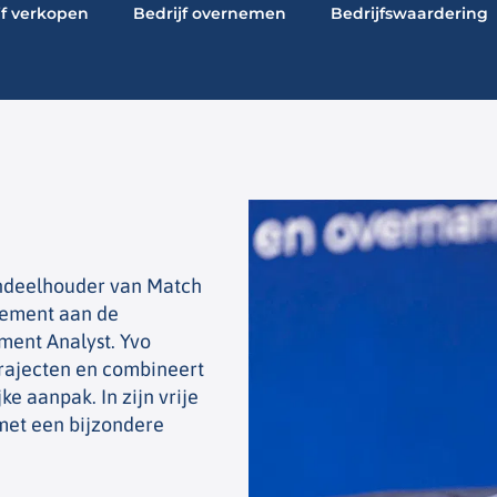
jf verkopen
Bedrijf overnemen
Bedrijfswaardering
andeelhouder van Match
gement aan de
ment Analyst. Yvo
trajecten en combineert
e aanpak. In zijn vrije
 met een bijzondere