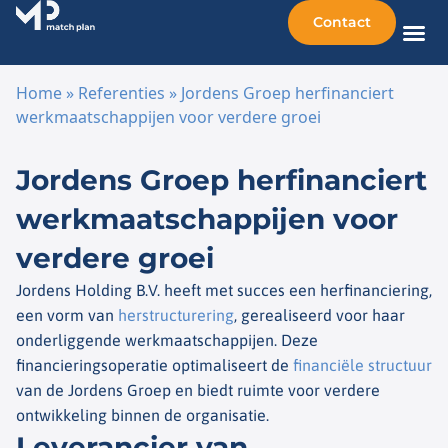
Contact
Home
»
Referenties
»
Jordens Groep herfinanciert
werkmaatschappijen voor verdere groei
Ga naar de inhoud
Jordens Groep herfinanciert
werkmaatschappijen voor
verdere groei
Jordens Holding B.V. heeft met succes een herfinanciering,
een vorm van
herstructurering
, gerealiseerd voor haar
onderliggende werkmaatschappijen. Deze
financieringsoperatie optimaliseert de
financiële structuur
van de Jordens Groep en biedt ruimte voor verdere
ontwikkeling binnen de organisatie.
Leverancier van