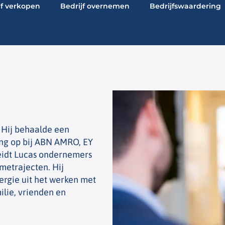
jf verkopen
Bedrijf overnemen
Bedrijfswaardering
 Hij behaalde een
ng op bij ABN AMRO, EY
leidt Lucas ondernemers
ametrajecten. Hij
ergie uit het werken met
milie, vrienden en