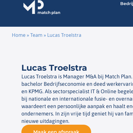
Bedri
Home
»
Team
»
Lucas Troelstra
Ga naar de inhoud
Lucas Troelstra
Lucas Troelstra is Manager M&A bij Match Plan.
bachelor Bedrijfseconomie en deed werkervari
en KPMG. Als sectorspecialist IT & Online bege
bij nationale en internationale fusie- en overn
waardeert een persoonlijke aanpak en haalt en
ondernemers. In zijn vrije tijd geniet hij van fa
nieuwe uitdagingen.
Maak een afspraak