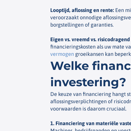
Looptijd, aflossing en rente
:
Een mis
veroorzaakt onnodige aflossingsverp
borgstellingen of garanties.
Eigen vs. vreemd vs. risicodragen
financieringskosten als uw mate van
vermogen
groeikansen kan beperke
Welke financ
investering?
De keuze van financiering hangt ste
aflossingsverplichtingen of risico
voorwaarden is daarom cruciaal.
1. Financiering van materiële vast
Machines, bedrijfspanden en voert