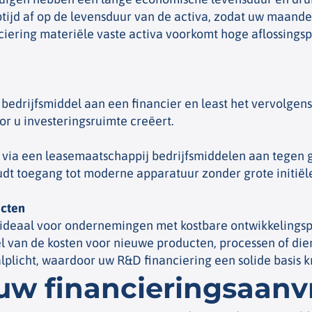
ijd af op de levensduur van de activa, zodat uw maandelij
iering materiële vaste activa voorkomt hoge aflossingsp
edrijfsmiddel aan een financier en least het vervolgens 
r u investeringsruimte creëert.
 via een leasemaatschappij bedrijfsmiddelen aan tegen g
dt toegang tot moderne apparatuur zonder grote initiël
ecten
ideaal voor ondernemingen met kostbare ontwikkelingspro
l van de kosten voor nieuwe producten, processen of die
lplicht, waardoor uw R&D financiering een solide basis kr
 uw financieringsaanv