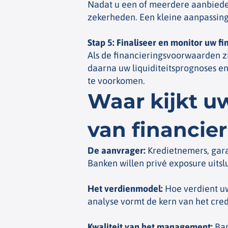
Nadat u een of meerdere aanbieder
zekerheden. Een kleine aanpassing
Stap 5: Finaliseer en monitor uw fi
Als de financieringsvoorwaarden zi
daarna uw liquiditeitsprognoses en
te voorkomen.
Waar kijkt uw
van financie
De aanvrager
:
Kredietnemers, garan
Banken willen privé exposure uitslu
Het verdienmodel
:
Hoe verdient u
analyse vormt de kern van het cred
Kwaliteit van het management
:
Ban