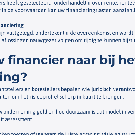
s heeft geselecteerd, onderhandelt u over rente, rentev
 in de voorwaarden kan uw financieringslasten aanzienli
nanciering
jn vastgelegd, ondertekent u de overeenkomst en wordt he
 aflossingen nauwgezet volgen om tijdig te kunnen bijstu
 financier naar bij h
ring?
tstellers en borgstellers bepalen wie juridisch verantwoo
iten om het risicoprofiel scherp in kaart te brengen.
w onderneming geld en hoe duurzaam is dat model in v
it assessment.
ken toetsen of uw team de juiste ervaring, visie en struc