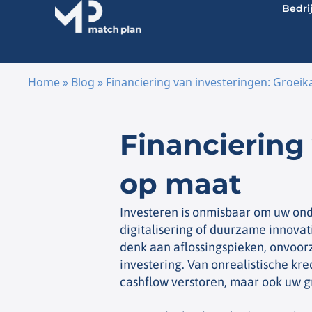
Bedri
Home
»
Blog
»
Financiering van investeringen: Groeik
Ga naar de inhoud
Financiering 
op maat
Investeren is onmisbaar om uw ond
digitalisering of duurzame innovati
denk aan aflossingspieken, onvoorz
investering. Van onrealistische kr
cashflow verstoren, maar ook uw g