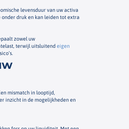
nomische levensduur van uw activa
e onder druk en kan leiden tot extra
epaalt zowel uw
elast, terwijl uitsluitend
eigen
ico’s.
uw
Een mismatch in looptijd,
er inzicht in de mogelijkheden en
en fors op uw liquiditeit. Met een