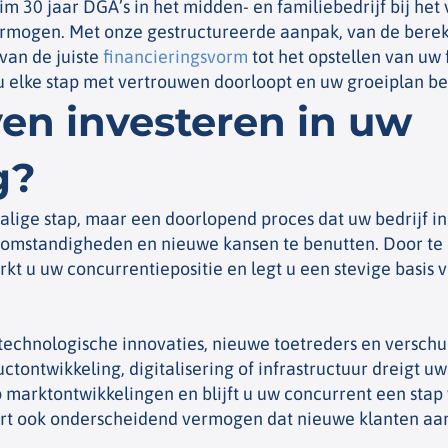
im 30 jaar DGA’s in het midden- en familiebedrijf bij he
ermogen. Met onze gestructureerde aanpak, van de berek
van de juiste
financieringsvorm
tot het opstellen van uw
 elke stap met vertrouwen doorloopt en uw groeiplan bet
en investeren in uw
g?
alige stap, maar een doorlopend proces dat uw bedrijf in 
omstandigheden en nieuwe kansen te benutten. Door te b
rkt u uw concurrentiepositie en legt u een stevige basi
echnologische innovaties, nieuwe toetreders en versch
tontwikkeling, digitalisering of infrastructuur dreigt uw
p marktontwikkelingen en blijft u uw concurrent een stap 
rt ook onderscheidend vermogen dat nieuwe klanten aan