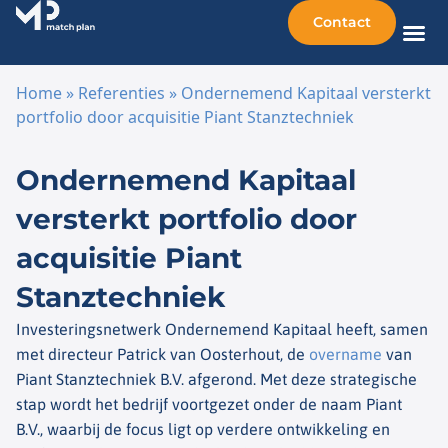
Contact
Home
»
Referenties
»
Ondernemend Kapitaal versterkt
portfolio door acquisitie Piant Stanztechniek
Ga naar de inhoud
Ondernemend Kapitaal
versterkt portfolio door
acquisitie Piant
Stanztechniek
Investeringsnetwerk Ondernemend Kapitaal heeft, samen
met directeur Patrick van Oosterhout, de
overname
van
Piant Stanztechniek B.V. afgerond. Met deze strategische
stap wordt het bedrijf voortgezet onder de naam Piant
B.V., waarbij de focus ligt op verdere ontwikkeling en