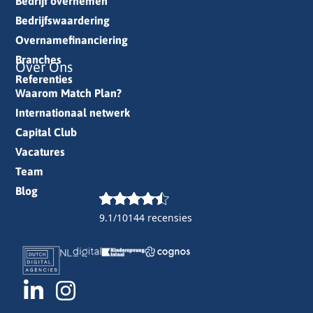
Bedrijf overnemen
Bedrijfswaardering
Overnamefinanciering
Branches
Over Ons
Referenties
Waarom Match Plan?
Internationaal netwerk
Capital Club
Vacatures
Team
Blog
9.1/10
144 recensies