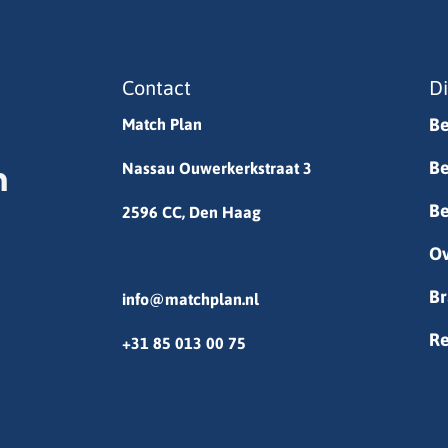
Contact
D
Be
Match Plan
Be
Nassau Ouwerkerkstraat 3
Be
2596 CC, Den Haag
Ov
Br
info@matchplan.nl
Re
+31 85 013 00 75