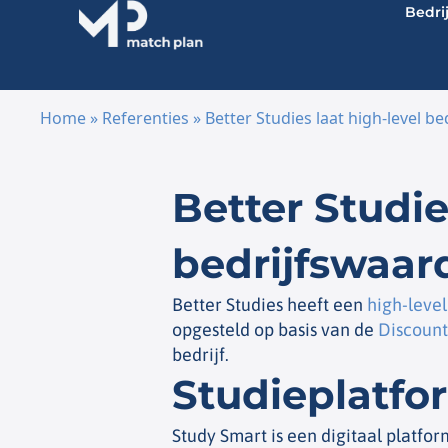
Bedri
Home
»
Referenties
»
Better Studies laat high-level 
Ga naar de inhoud
Better Studie
bedrijfswaar
Better Studies heeft een
high-leve
opgesteld op basis van de
Discount
bedrijf.
Studieplatfo
Study Smart is een digitaal platfor