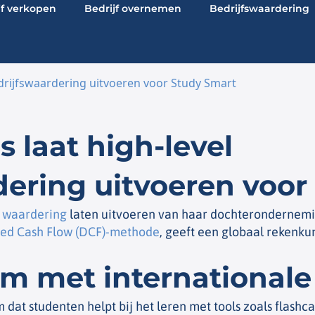
jf verkopen
Bedrijf overnemen
Bedrijfswaardering
bedrijfswaardering uitvoeren voor Study Smart
s laat high-level
dering uitvoeren voor
l waardering
laten uitvoeren van haar dochterondernemi
ed Cash Flow (DCF)-methode
, geeft een globaal rekenku
rm met international
m dat studenten helpt bij het leren met tools zoals flashc