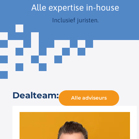
Alle expertise in-house
Inclusief juristen.
Dealteam:
Alle adviseurs