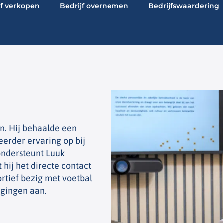
jf verkopen
Bedrijf overnemen
Bedrijfswaardering
n. Hij behaalde een
eerder ervaring op bij
ondersteunt Luuk
ij het directe contact
portief bezig met voetbal
agingen aan.