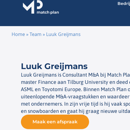
Bedri
Home
»
Team
»
Luuk Greijmans
Ga naar de inhoud
Luuk Greijmans
Luuk Greijmans is Consultant M&A bij Match Pla
master Finance aan Tilburg University en deed 
ASML en Toyotomi Europe. Binnen Match Plan 
uiteenlopende M&A-vraagstukken en waardeert h
met ondernemers. In zijn vrije tijd is hij vaak s
en snowboarden en gaat hij graag nieuwe uitd
Maak een afspraak