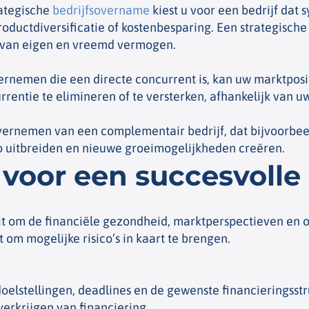
rategische
bedrijfsovername
kiest u voor een bedrijf dat 
oductdiversificatie of kostenbesparing. Een strategisc
 van eigen en vreemd vermogen.
rnemen die een directe concurrent is, kan uw marktpositi
rentie te elimineren of te versterken, afhankelijk van uw
ernemen van een complementair bedrijf, dat bijvoorbee
io uitbreiden en nieuwe groeimogelijkheden creëren.
voor een succesvoll
t om de financiële gezondheid, marktperspectieven en op
t om mogelijke risico’s in kaart te brengen.
elstellingen, deadlines en de gewenste financieringsstru
verkrijgen van financiering.