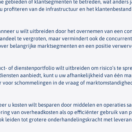
he gebieden of klantsegmenten te betreden, wat anders 
 profiteren van de infrastructuur en het klantenbestand 
neer u wilt uitbreiden door het overnemen van een con
aandeel te vergroten, maar vermindert ook de concurrent
over belangrijke marktsegmenten en een positie verwerv
- of dienstenportfolio wilt uitbreiden om risico’s te spr
iensten aanbiedt, kunt u uw afhankelijkheid van één mar
r voor schommelingen in de vraag of marktomstandighed
r u kosten wilt besparen door middelen en operaties sa
ng van overheadkosten als op efficiënter gebruik van pro
ok leiden tot grotere onderhandelingskracht met leveranc