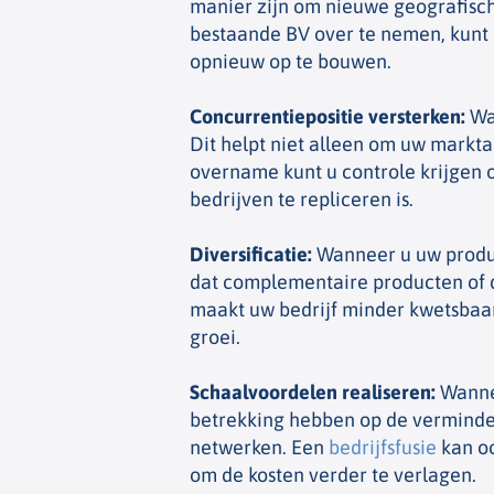
manier zijn om nieuwe geografisc
bestaande BV over te nemen, kunt u
opnieuw op te bouwen.
Concurrentiepositie versterken
:
Wan
Dit helpt niet alleen om uw markt
overname kunt u controle krijgen 
bedrijven te repliceren is.
Diversificatie
:
Wanneer u uw product
dat complementaire producten of d
maakt uw bedrijf minder kwetsbaa
groei.
Schaalvoordelen realiseren
:
Wannee
betrekking hebben op de verminderi
netwerken. Een
bedrijfsfusie
kan o
om de kosten verder te verlagen.