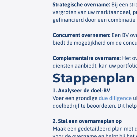
Strategische overname
:
Bij een st
vergroten van uw marktaandeel, pr
gefinancierd door een combinatie
Concurrent overnemen
:
Een BV ove
biedt de mogelijkheid om de concur
Complementaire overname
:
Het ov
diensten aanbiedt, kan uw portfol
Stappenplan 
1. Analyseer de doel-BV
Voer een grondige
due diligence
ui
doelbedrijf te beoordelen. Dit help
2. Stel een overnameplan op
Maak een gedetailleerd plan met do
voor de overname en helpt bij het 