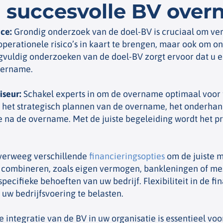
n succesvolle BV ove
nce
:
Grondig onderzoek van de doel-BV is cruciaal om verb
 operationele risico’s in kaart te brengen, maar ook om o
rgvuldig onderzoeken van de doel-BV zorgt ervoor dat u
vername.
iseur
:
Schakel experts in om de overname optimaal voor 
t het strategisch plannen van de overname, het onderha
 na de overname. Met de juiste begeleiding wordt het pro
erweeg verschillende
financieringsopties
om de juiste m
 combineren, zoals eigen vermogen, bankleningen of mez
cifieke behoeften van uw bedrijf. Flexibiliteit in de fin
 uw bedrijfsvoering te belasten.
 integratie van de BV in uw organisatie is essentieel vo