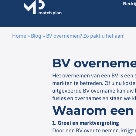
Bedri
Home
»
Blog
»
BV overnemen? Zo pakt u het aan!
Ga naar de inhoud
BV overnemen
Het overnemen van een BV is een s
markten te betreden. Of u nu kosten
uitgevoerde BV overname kan uw be
fusies en overnames en staan we k
Waarom een
1. Groei en marktvergroting
Door een BV over te nemen, krijgt 