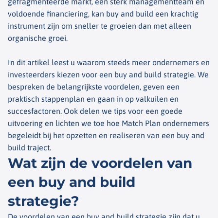
gefragmenteerde markt, een sterk managementteam en
voldoende financiering, kan
buy
and
build
een krachtig
instrument zijn om sneller te groeien dan met alleen
organische groei.
In dit artikel leest u waarom steeds meer ondernemers en
investeerders kiezen voor een
buy
and
build
strategie. We
bespreken de belangrijkste voordelen, geven een
praktisch stappenplan en gaan in op valkuilen en
succesfactoren. Ook delen we tips voor een goede
uitvoering en lichten we toe hoe Match Plan ondernemers
begeleidt bij het opzetten en realiseren van een
buy
and
build
traject.
Wat zijn de voordelen van
een buy and build
strategie?
De voordelen van een
buy
and
build
strategie zijn dat u