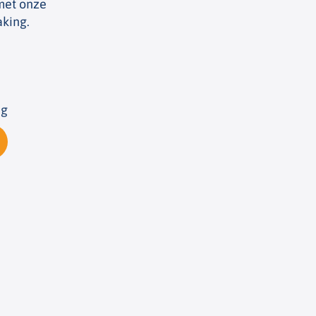
 met onze
aking.
ng