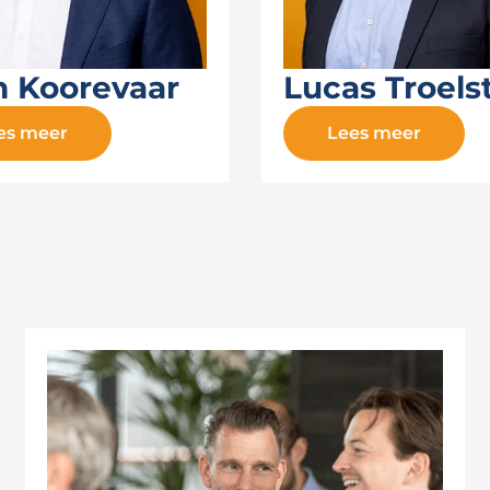
n Koorevaar
Lucas Troels
es meer
Lees meer