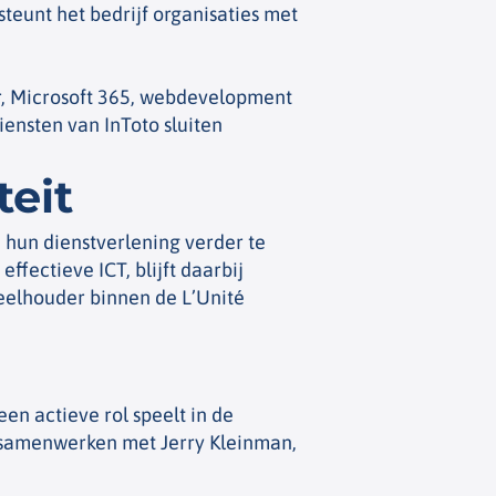
teunt het bedrijf organisaties met
r, Microsoft 365, webdevelopment
ensten van InToto sluiten
eit
n hun dienstverlening verder te
ffectieve ICT, blijft daarbij
ndeelhouder binnen de L’Unité
en actieve rol speelt in de
t samenwerken met Jerry Kleinman,