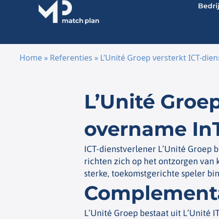
Bedri
Home
»
Referenties
»
L’Unité Groep versterkt ICT-di
Ga naar de inhoud
L’Unité Groep
overname In
ICT-dienstverlener L’Unité Groep b
richten zich op het ontzorgen van
sterke, toekomstgerichte speler bi
Complementai
L’Unité Groep bestaat uit L’Unité IT