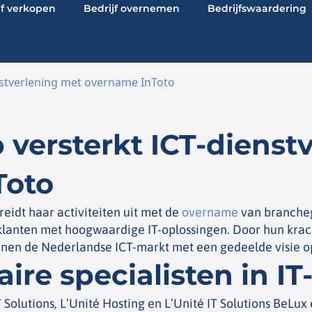
jf verkopen
Bedrijf overnemen
Bedrijfswaardering
enstverlening met overname InToto
 versterkt ICT-dienst
Toto
reidt haar activiteiten uit met de
overname
van brancheg
 klanten met hoogwaardige IT-oplossingen. Door hun krac
nnen de Nederlandse ICT-markt met een gedeelde visie op
re specialisten in IT
 Solutions, L’Unité Hosting en L’Unité IT Solutions BeLux e