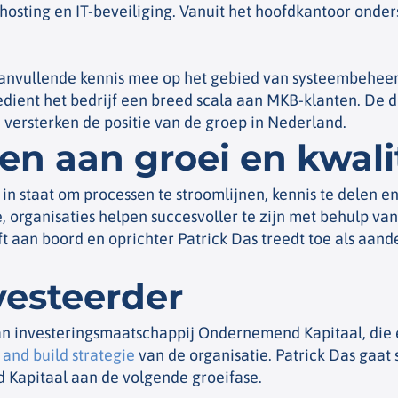
osting en IT-beveiliging. Vanuit het hoofdkantoor onders
 aanvullende kennis mee op het gebied van systeembehee
ient het bedrijf een breed scala aan MKB-klanten. De di
 versterken de positie van de groep in Nederland.
 aan groei en kwalit
in staat om processen te stroomlijnen, kennis te delen e
 organisaties helpen succesvoller te zijn met behulp van e
jft aan boord en oprichter Patrick Das treedt toe als aa
vesteerder
an investeringsmaatschappij Ondernemend Kapitaal, die e
 and build strategie
van de organisatie. Patrick Das gaa
 Kapitaal aan de volgende groeifase.