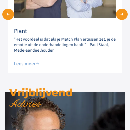
Piant
“Het voordeel is dat als je Match Plan ertussen zet, je de
“
emotie uit de onderhandelingen haalt.” – Paul Staal,
h
Mede-aandeelhouder
G
Lees meer
Vrijblijvend
Advies