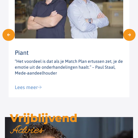
Piant
“Het voordeel is dat als je Match Plan ertussen zet, je de
“
emotie uit de onderhandelingen haalt.” – Paul Staal,
h
Mede-aandeelhouder
G
Lees meer
Vrijblijvend
Advies