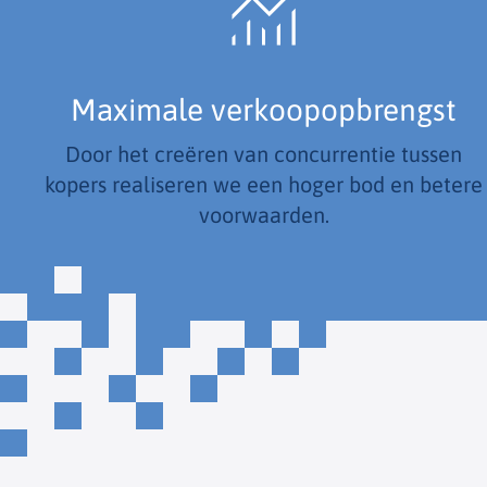
Maximale verkoopopbrengst
Door het creëren van concurrentie tussen
kopers realiseren we een hoger bod en betere
voorwaarden.