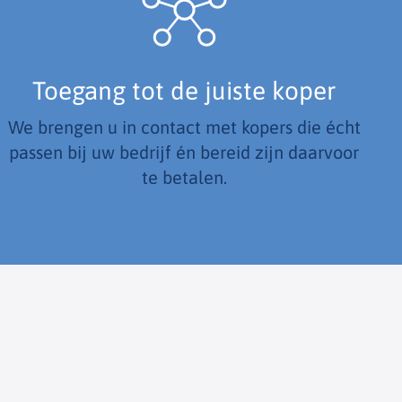
Toegang tot de juiste koper
We brengen u in contact met kopers die écht
passen bij uw bedrijf én bereid zijn daarvoor
te betalen.