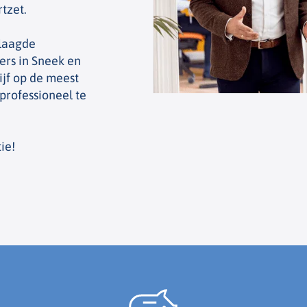
tzet.
slaagde
ers in Sneek en
ijf op de meest
 professioneel te
ie!