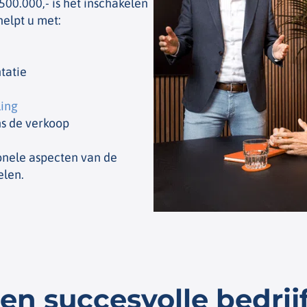
00.000,- is het inschakelen
helpt u met:
tatie
ling
ns de verkoop
onele aspecten van de
elen.
en succesvolle bedrij