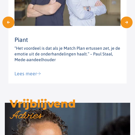
Piant
“Het voordeel is dat als je Match Plan ertussen zet, je de
“
emotie uit de onderhandelingen haalt.” – Paul Staal,
h
Mede-aandeelhouder
G
Lees meer
Vrijblijvend
Advies