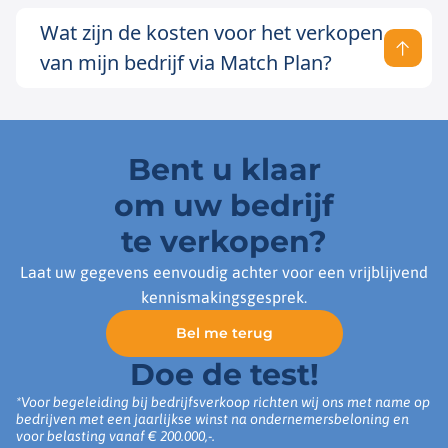
Wat zijn de kosten voor het verkopen
van mijn bedrijf via Match Plan?
Bent u klaar
om uw bedrijf
te verkopen?
Laat uw gegevens eenvoudig achter voor een vrijblijvend
kennismakingsgesprek.
Bel me terug
Doe de test!
*Voor begeleiding bij bedrijfsverkoop richten wij ons met name op
bedrijven met een jaarlijkse winst na ondernemersbeloning en
voor belasting vanaf € 200.000,-.