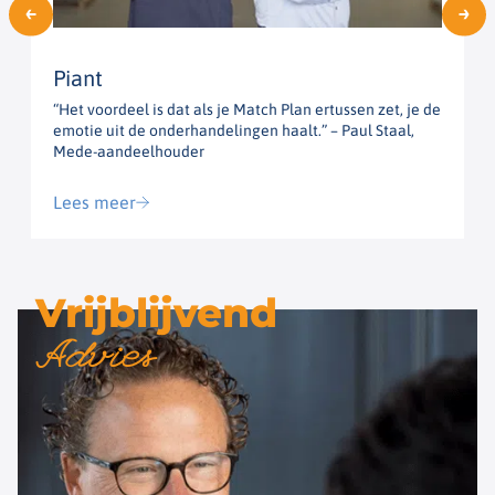
Piant
“Het voordeel is dat als je Match Plan ertussen zet, je de
“
emotie uit de onderhandelingen haalt.” – Paul Staal,
h
Mede-aandeelhouder
G
Lees meer
Vrijblijvend
Advies